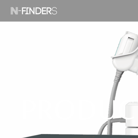
콘
텐
츠
로
건
너
뛰
기
PRODUC