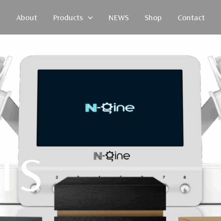
About
Products
NEWS
Shop
Contact
TS