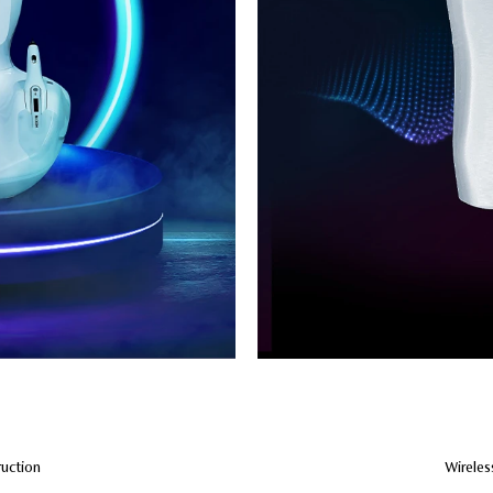
uction
Wireles