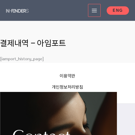
콘
ENG
텐
츠
로
건
결제내역 – 아임포트
너
뛰
[iamport_history_page]
기
이용약관
개인정보처리방침