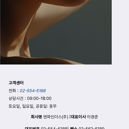
고객센터
전화 :
02-554-5188
상담시간 : 09:00
~
18:00
토요일, 일요일, 공휴일: 휴무
회사명
엔파인더스(주) |
대표이사
이경준
대표번호
02-554-5188|
팩스
02-562-5189