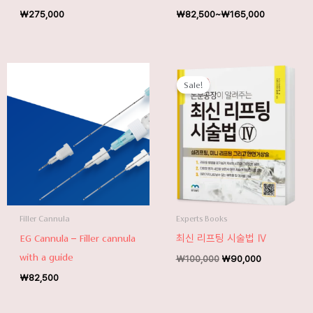
₩
275,000
₩
82,500
~
₩
165,000
원
현
래
재
Sale!
가
가
격:
격:
₩100,000.
₩90,000.
Filler Cannula
Experts Books
EG Cannula – Filler cannula
최신 리프팅 시술법 Ⅳ
with a guide
₩
100,000
₩
90,000
₩
82,500