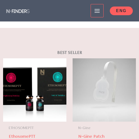
콘
ENG
텐
츠
Read More
로
건
엔파인더는 의료서비스 분야에 앞선 노하우를 보유한 기업입니다.
너
보유한 노하우를 바탕으로 의료 서비스와 의료 관련 문화, 뷰티 제품
BEST SELLER
뛰
등을 생산 하고 있습니다.
가
기
격
범
위:
₩82,500~
ETHOSOMEPTT
N-Gine
EthosomePTT
N-Gine Patch